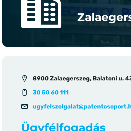
Zalaeger
8900 Zalaegerszeg, Balatoni u. 4
30 50 60 111
ugyfelszolgalat@patentcsoport.
Ügyfélfogadás