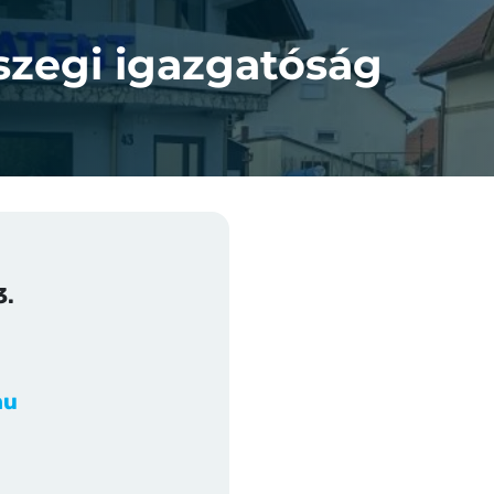
szegi igazgatóság
3.
hu