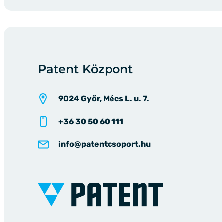
Patent Központ
9024 Győr, Mécs L. u. 7.
+36 30 50 60 111
info@patentcsoport.hu