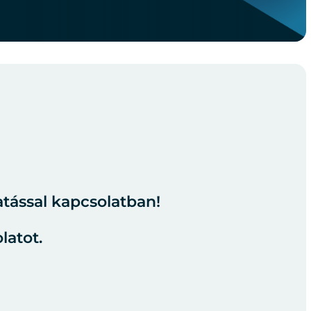
atással kapcsolatban!
latot.