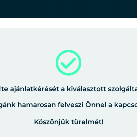
e ajánlatkérését a kiválasztott szolgált
gánk hamarosan felveszi Önnel a kapcso
Köszönjük türelmét!