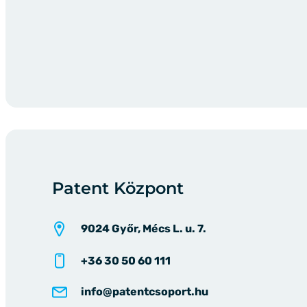
Patent Központ
9024 Győr, Mécs L. u. 7.
+36 30 50 60 111
info@patentcsoport.hu