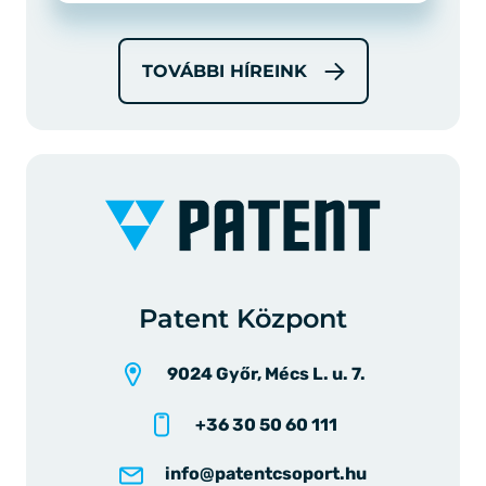
TOVÁBBI HÍREINK
Patent Központ
9024 Győr, Mécs L. u. 7.
+36 30 50 60 111
info@patentcsoport.hu