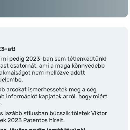
23-at!
, mi pedig 2023-ban sem tétlenkedtünk!
dcast csatornát, ami a maga könnyedebb
szakmaiságot nem mellőzve adott
delembe.
bb arcokat ismerhessetek meg a cég
bb információt kapjatok arról, hogy miért
.
 lazább stílusban búcszik tőletek Viktor
ek 2023 Patentos híreit.