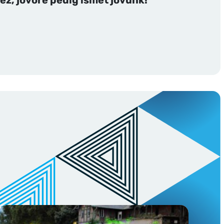
z, jövőre pedig ismét jövünk!