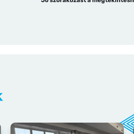
Jó szórakozást a megtekintéshe
k