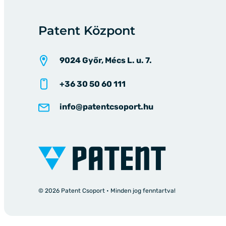
Patent Központ
9024 Győr, Mécs L. u. 7.
+36 30 50 60 111
info@patentcsoport.hu
© 2026 Patent Csoport • Minden jog fenntartva!