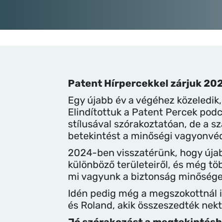
Patent Hírpercekkel zárjuk 20
Egy újabb év a végéhez közeledik
Elindítottuk a Patent Percek po
stílusával szórakoztatóan, de a 
betekintést a minőségi vagyonvé
2024-ben visszatérünk, hogy úja
különböző területeiről, és még tö
mi vagyunk a biztonság minősége
Idén pedig még a megszokottnál is
és Roland, akik összeszedték nekt