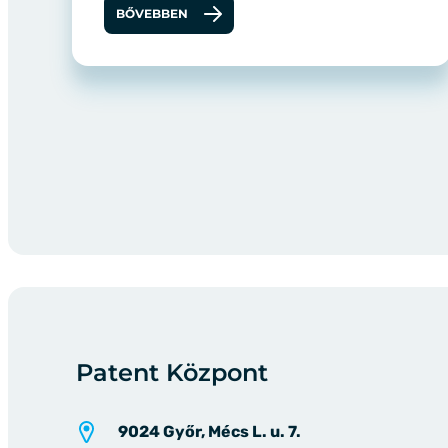
BŐVEBBEN
Patent Központ
9024 Győr, Mécs L. u. 7.