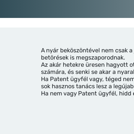
A nyár beköszöntével nem csak a 
betörések is megszaporodnak.
Az akár hetekre üresen hagyott o
számára, és senki se akar a nyara
Ha Patent ügyfél vagy, téged nem
sok hasznos tanács lesz a legúja
Ha nem vagy Patent ügyfél, hidd e