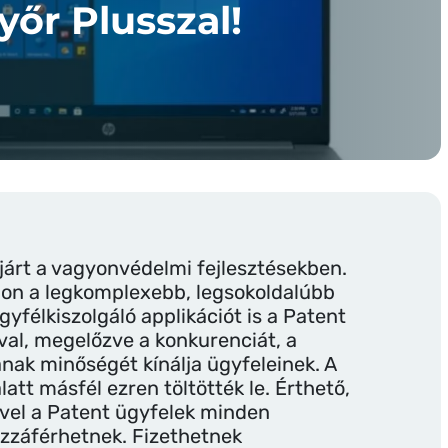
őr Plusszal!
járt a vagyonvédelmi fejlesztésekben.
on a legkomplexebb, legsokoldalúbb
yfélkiszolgáló applikációt is a Patent
ióval, megelőzve a konkurenciát, a
nak minőségét kínálja ügyfeleinek. A
att másfél ezren töltötték le. Érthető,
vel a Patent ügyfelek minden
zzáférhetnek. Fizethetnek