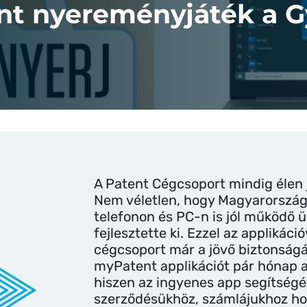
t nyereményjáték a Gy
A Patent Cégcsoport mindig élen 
Nem véletlen, hogy Magyarország
telefonon és PC-n is jól működő üg
fejlesztette ki. Ezzel az applikác
cégcsoport már a jövő biztonságá
myPatent applikációt pár hónap al
hiszen az ingyenes app segítségé
szerződésükhöz, számlájukhoz ho