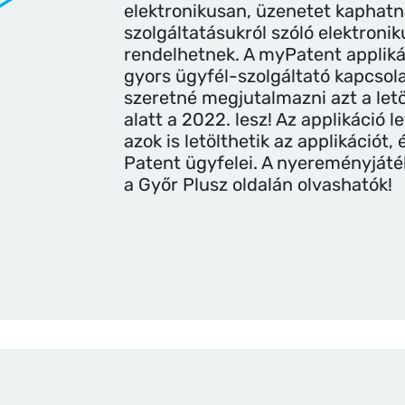
elektronikusan, üzenetet kaphatn
szolgáltatásukról szóló elektroni
rendelhetnek. A myPatent appliká
gyors ügyfél-szolgáltató kapcso
szeretné megjutalmazni azt a letöl
alatt a 2022. lesz! Az applikáció l
azok is letölthetik az applikációt
Patent ügyfelei. A nyereményjáték
a Győr Plusz oldalán olvashatók!