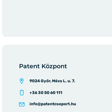
Patent Központ
9024 Győr, Mécs L. u. 7.
+36 30 50 60 111
info@patentcsoport.hu