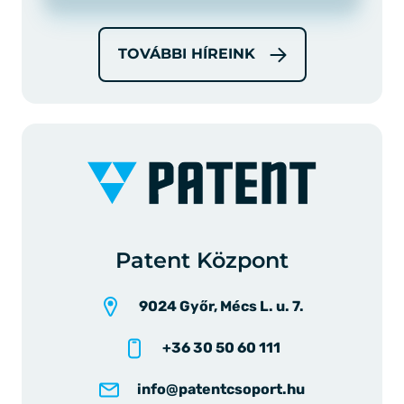
TOVÁBBI HÍREINK
Patent Központ
9024 Győr, Mécs L. u. 7.
+36 30 50 60 111
info@patentcsoport.hu