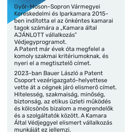
Győr-Moson-Sopron Vármegyei
Kereskedelmi és Iparkamara 2015-
ben indította el az önkéntes kamarai
tagok számára a „Kamara által
AJÁNLOTT vállalkozás”
Védjegyprogramot.
A Patent már évek óta megfelel a
komoly szakmai kritériumoknak, és
nyeri el a megtisztelő címet.
2023-ban Bauer László a Patent
Csoport vezérigazgató-helyettese
vette át a cégnek járó elismerő címet.
Hitelesség, szakmaiság, minőség,
biztonság, az etikus üzleti működés
és kölcsönös bizalom a megrendelők
és a szolgáltatók között. A Kamara
Által Védjeggyel elismert vállalkozás
munkáját ez jellemzi.