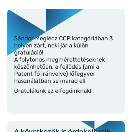
Sándor Meglécz CCP kategóriában 3.
helyen zárt, neki jár a külön
gratuláció!
A folytonos megmérettetéseknek
köszönhetően, a fejlődés (ami a
Patent fő irányelve) lőfegyver
használatban se marad el!
Gratulálunk az elfogóinknak!
A következők is érdekelhetik