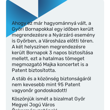
Ahogy ez már hagyománnyá vált, a
Győri Bornapokkal egy időben került
megrendezésre a Nyárzáró esemény
is Győrben, a Városháza előtti téren.
A két helyszínen megrendezésre
került Bornapok 3 napos biztosítása
mellett, ezt a hatalmas tömeget
megmozgató Majka koncertet is a
Patent biztosította.
A stáb és a közönség biztonságáról
nem kevesebb mint 95 Patent
vagyonőr gondoskodott!
Köszönjük ismét a bizalmat Győr
Megyei Jogú Város