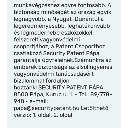
munkavégzéshez egyre fontosabb. A
biztonság minőségét az ország egyik
legnagyobb, a Nyugat-Dunántúl a
legeredményesebb, leghatékonyabb
és legmodernebb eszközökkel
felszerelt vagyonvédelmi
csoportjához, a Patent Csoporthoz
csatlakozó Security Patent Pápa
garantálja ügyfeleinek.Számunkra az
emberek biztonsága az elsô!Ingyenes
vagyonvédelmi tanácsadásért
bizalommal forduljon
hozzánk! SECURITY PATENT PÁPA
8500 Pápa, Kuruc u. 1. • Tel.: 89/778-
948 • e-mail:
papa@securitypatent.hu
Letölthető
verzió: 1. oldal, 2. oldal