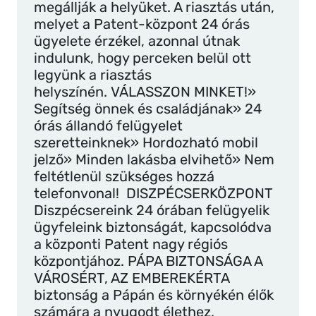
megállják a helyüket. A riasztás után,
melyet a Patent-központ 24 órás
ügyelete érzékel, azonnal útnak
indulunk, hogy perceken belül ott
legyünk a riasztás
helyszínén. VÁLASSZON MINKET!»
Segítség önnek és családjának» 24
órás állandó felügyelet
szeretteinknek» Hordozható mobil
jelző» Minden lakásba elvihető» Nem
feltétlenül szükséges hozzá
telefonvonal! DISZPÉCSERKÖZPONT
Diszpécsereink 24 órában felügyelik
ügyfeleink biztonságát, kapcsolódva
a központi Patent nagy régiós
központjához. PÁPA BIZTONSÁGA A
VÁROSÉRT, AZ EMBEREKÉRTA
biztonság a Pápán és környékén élők
számára a nyugodt élethez,