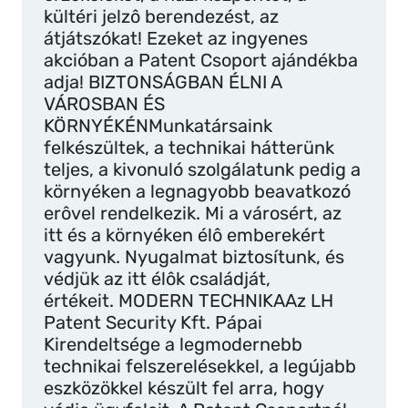
kültéri jelzô berendezést, az
átjátszókat! Ezeket az ingyenes
akcióban a Patent Csoport ajándékba
adja! BIZTONSÁGBAN ÉLNI A
VÁROSBAN ÉS
KÖRNYÉKÉNMunkatársaink
felkészültek, a technikai hátterünk
teljes, a kivonuló szolgálatunk pedig a
környéken a legnagyobb beavatkozó
erôvel rendelkezik. Mi a városért, az
itt és a környéken élô emberekért
vagyunk. Nyugalmat biztosítunk, és
védjük az itt élôk családját,
értékeit. MODERN TECHNIKAAz LH
Patent Security Kft. Pápai
Kirendeltsége a legmodernebb
technikai felszerelésekkel, a legújabb
eszközökkel készült fel arra, hogy