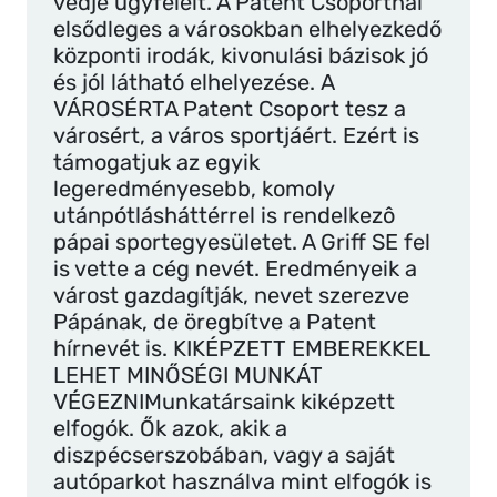
védje ügyfeleit. A Patent Csoportnál
elsődleges a városokban elhelyezkedő
központi irodák, kivonulási bázisok jó
és jól látható elhelyezése. A
VÁROSÉRTA Patent Csoport tesz a
városért, a város sportjáért. Ezért is
támogatjuk az egyik
legeredményesebb, komoly
utánpótlásháttérrel is rendelkezô
pápai sportegyesületet. A Griff SE fel
is vette a cég nevét. Eredményeik a
várost gazdagítják, nevet szerezve
Pápának, de öregbítve a Patent
hírnevét is. KIKÉPZETT EMBEREKKEL
LEHET MINŐSÉGI MUNKÁT
VÉGEZNIMunkatársaink kiképzett
elfogók. Ők azok, akik a
diszpécserszobában, vagy a saját
autóparkot használva mint elfogók is