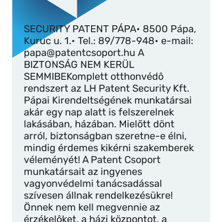
SECURITY PATENT PÁPA• 8500 Pápa,
Kuruc u. 1.• Tel.: 89/778-948• e-mail:
papa@patentcsoport.hu
A
BIZTONSÁG NEM KERÜL
SEMMIBEKomplett otthonvédô
rendszert az LH Patent Security Kft.
Pápai Kirendeltségének munkatársai
akár egy nap alatt is felszerelnek
lakásában, házában. Mielőtt dönt
arról, biztonságban szeretne-e élni,
mindig érdemes kikérni szakemberek
véleményét! A Patent Csoport
munkatársait az ingyenes
vagyonvédelmi tanácsadással
szívesen állnak rendelkezésükre!
Önnek nem kell megvennie az
érzékelôket, a házi központot, a