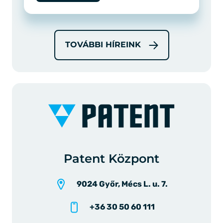
TOVÁBBI HÍREINK
Patent Központ
9024 Győr, Mécs L. u. 7.
+36 30 50 60 111