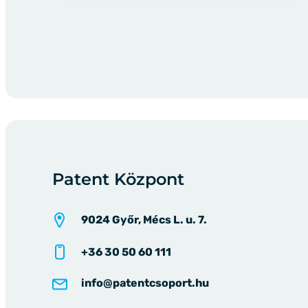
Patent Központ
9024 Győr, Mécs L. u. 7.
+36 30 50 60 111
info@patentcsoport.hu