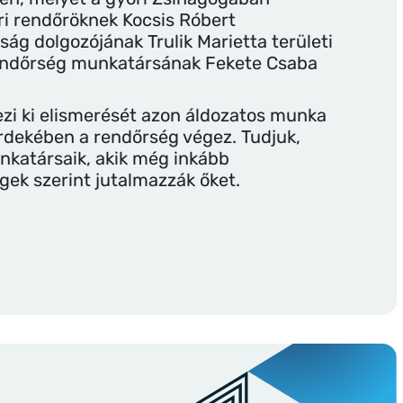
őri rendőröknek Kocsis Róbert
ság dolgozójának Trulik Marietta területi
endőrség munkatársának Fekete Csaba
ezi ki elismerését azon áldozatos munka
rdekében a rendőrség végez. Tudjuk,
katársaik, akik még inkább
gek szerint jutalmazzák őket.