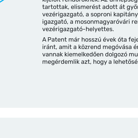
tartottak, elismerést adott át gy
vezérigazgató, a soproni kapitány
igazgató, a mosonmagyaróvári r
vezérigazgató-helyettes.
A Patent már hosszú évek óta fej
iránt, amit a közrend megóvása é
vannak kiemelkedően dolgozó mun
megérdemlik azt, hogy a lehetősé