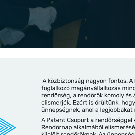
A közbiztonság nagyon fontos. A
foglalkozó magánvállalkozás mindi
rendőrség, a rendőrök komoly és 
elismerjék. Ezért is örültünk, ho
ünnepségnek, ahol a legjobbakat 
A Patent Csoport a rendőrséggel 
Rendőrnap alkalmából elismerését 
kijelölt rendőröknek. Az ünnepsé