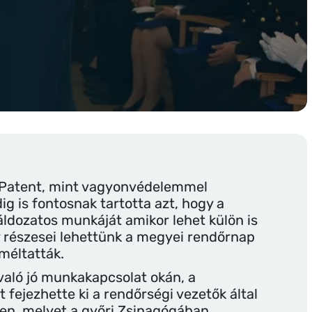
 Patent, mint vagyonvédelemmel
g is fontosnak tartotta azt, hogy a
áldozatos munkáját amikor lehet külön is
gy részesei lehettünk a megyei rendőrnap
méltatták.
való jó munkakapcsolat okán, a
fejezhette ki a rendőrségi vezetők által
gen, melyet a győri Zsinagógában