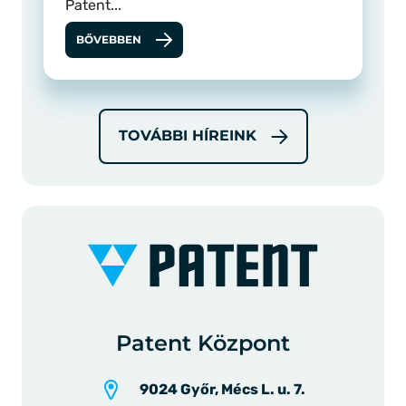
Patent...
BŐVEBBEN
TOVÁBBI HÍREINK
Patent Központ
9024 Győr, Mécs L. u. 7.