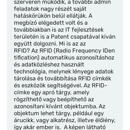
szerveren működik, a további admin
feladatok nagy részét saját
hatáskörükön belül ellátják. A
megbízó elégedett volt és a
továbbiakban is az IT fejlesztések
területén is a Patent csapatával kíván
együtt dolgozni. Mi is az az
RFID? Az RFID (Radio Frequency IDen
tification) automatikus azonosításhoz
és adatközléshez használt
technológia, melynek lényege adatok
tárolása és továbbítása RFID címkék
és eszközök segítségével. Az RFID-
címke egy apró tárgy, amely
rögzíthető vagy beépíthető az
azonosítani kívánt objektumba. Az
objektum lehet tárgy, például egy
árucikk, vagy alkatrész, illetve élőlény,
így akár ember is. A képen látható