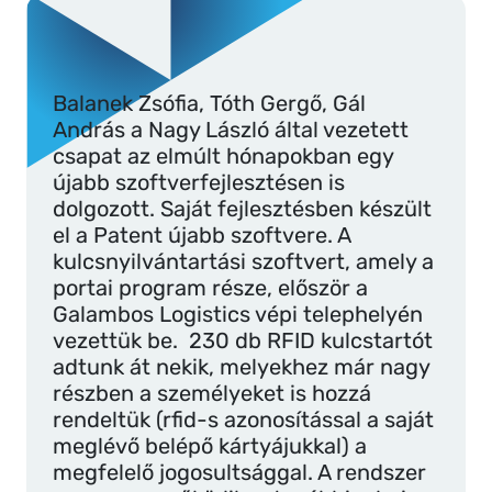
Balanek Zsófia, Tóth Gergő, Gál
András a Nagy László által vezetett
csapat az elmúlt hónapokban egy
újabb szoftverfejlesztésen is
dolgozott. Saját fejlesztésben készült
el a Patent újabb szoftvere. A
kulcsnyilvántartási szoftvert, amely a
portai program része, először a
Galambos Logistics vépi telephelyén
vezettük be. 230 db RFID kulcstartót
adtunk át nekik, melyekhez már nagy
részben a személyeket is hozzá
rendeltük (rfid-s azonosítással a saját
meglévő belépő kártyájukkal) a
megfelelő jogosultsággal. A rendszer