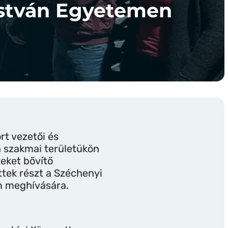
 István Egyetemen
rt vezetői és
a szakmai területükön
teket bővítő
ttek részt a Széchenyi
m meghívására.