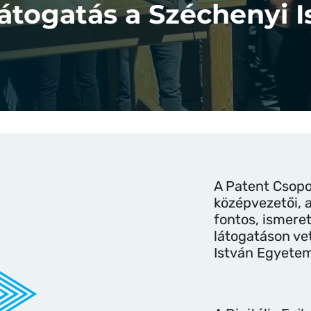
látogatás a Széchenyi
A Patent Csopo
középvezetői, 
fontos, ismere
látogatáson ve
István Egyete