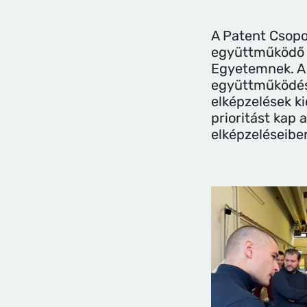
A Patent Csopo
együttműködő 
Egyetemnek. A
együttműködés
elképzelések k
prioritást kap 
elképzeléseibe