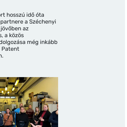
rt hosszú idő óta
partnere a Széchenyi
 jövőben az
, a közös
idolgozása még inkább
a Patent
n.