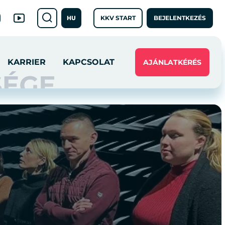
KKV START
BEJELENTKEZÉS
HU
KARRIER
KAPCSOLAT
AJÁNLATKÉRÉS