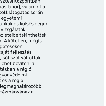
lesztési Központban
ás labor), valamint a
tett látogatás során
 egyetemi
munkák és külsős cégek
 vizsgálatok,
szleteibe tekinthettek
. A kötetlen, mégis
lgetéseken
ját fejlesztési
, sőt szót váltottak
 lehet bővíteni a
ztésben a régió
gyonvédelmi
 és a régió
 legmeghatározóbb
intézményének a