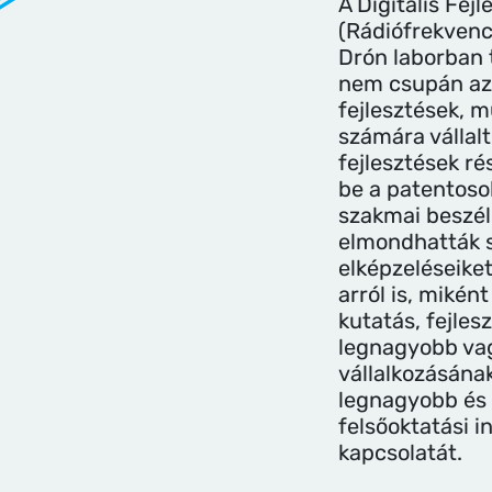
A Digitális Fej
(Rádiófrekvenci
Drón laborban 
nem csupán az
fejlesztések, 
számára vállalt
fejlesztések ré
be a patentosok
szakmai beszé
elmondhatták sa
elképzeléseiket
arról is, miként
kutatás, fejles
legnagyobb va
vállalkozásának
legnagyobb és
felsőoktatási 
kapcsolatát.