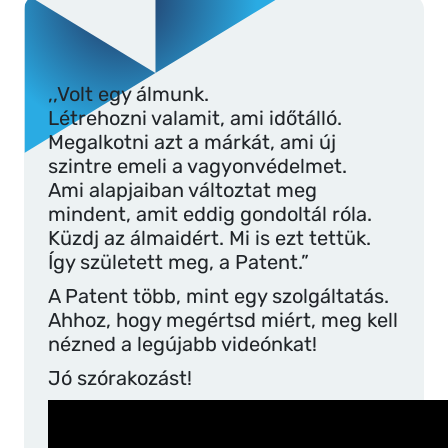
,,Volt egy álmunk.
Létrehozni valamit, ami időtálló.
Megalkotni azt a márkát, ami új
szintre emeli a vagyonvédelmet.
Ami alapjaiban változtat meg
mindent, amit eddig gondoltál róla.
Küzdj az álmaidért. Mi is ezt tettük.
Így született meg, a Patent.”
A Patent több, mint egy szolgáltatás.
Ahhoz, hogy megértsd miért, meg kell
nézned a legújabb videónkat!
Jó szórakozást!