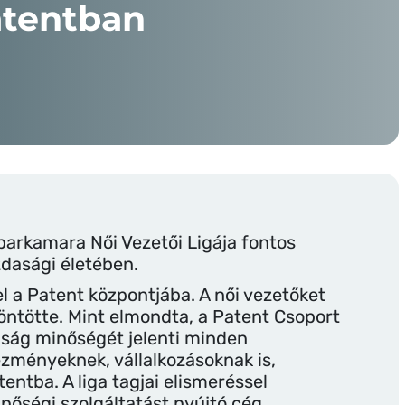
atentban
parkamara Női Vezetői Ligája fontos
zdasági életében.
el a Patent központjába. A női vezetőket
öntötte. Mint elmondta, a Patent Csoport
ság minőségét jelenti minden
ézményeknek, vállalkozásoknak is,
entba. A liga tagjai elismeréssel
inőségi szolgáltatást nyújtó cég