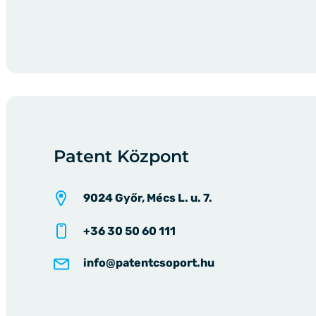
Patent Központ
9024 Győr, Mécs L. u. 7.
+36 30 50 60 111
info@patentcsoport.hu