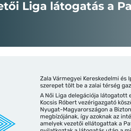
etői Liga látogatás a P
Zala Vármegyei Kereskedelmi és I
szerepet tölt be a zalai térség ga
A Női Liga delegációja látogatott 
Kocsis Róbert vezérigazgató kösz
Nyugat-Magyarországon a Bizton
megbízójának, így azoknak az int
amelyek vezetői ellátogattak a Pat
nyilatkoztak a látogatás után a m