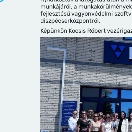
munkájáról, a munkakörülményekről
fejlesztésű vagyonvédelmi szoftve
diszpécserközpontról.
Képünkön Kocsis Róbert vezérigazg