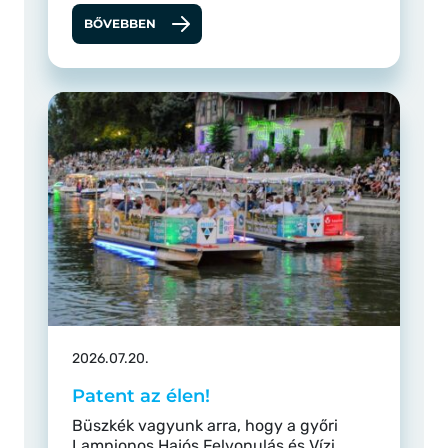
BŐVEBBEN
2026.07.20.
Patent az élen!
Büszkék vagyunk arra, hogy a győri
Lampionos Hajós Felvonulás és Vízi