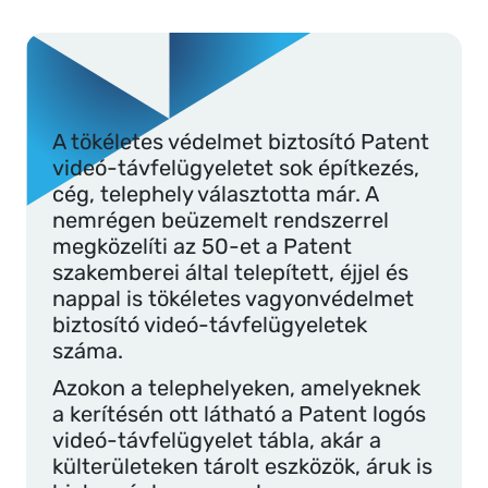
A tökéletes védelmet biztosító Patent
videó-távfelügyeletet sok építkezés,
cég, telephely választotta már. A
nemrégen beüzemelt rendszerrel
megközelíti az 50-et a Patent
szakemberei által telepített, éjjel és
nappal is tökéletes vagyonvédelmet
biztosító videó-távfelügyeletek
száma.
Azokon a telephelyeken, amelyeknek
a kerítésén ott látható a Patent logós
videó-távfelügyelet tábla, akár a
külterületeken tárolt eszközök, áruk is