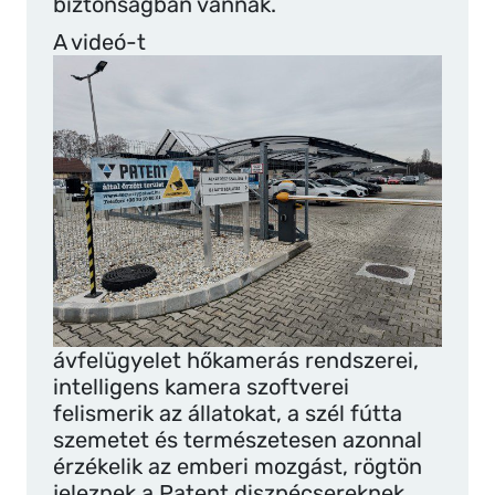
biztonságban vannak.
A videó-t
ávfelügyelet hőkamerás rendszerei,
intelligens kamera szoftverei
felismerik az állatokat, a szél fútta
szemetet és természetesen azonnal
érzékelik az emberi mozgást, rögtön
jeleznek a Patent diszpécsereknek,