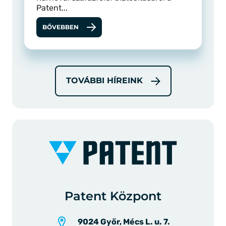
Patent...
BŐVEBBEN
TOVÁBBI HÍREINK
Patent Központ
9024 Győr, Mécs L. u. 7.