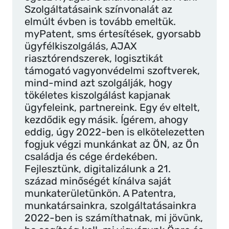
Szolgáltatásaink színvonalát az
elmúlt évben is tovább emeltük.
myPatent, sms értesítések, gyorsabb
ügyfélkiszolgálás, AJAX
riasztórendszerek, logisztikát
támogató vagyonvédelmi szoftverek,
mind-mind azt szolgálják, hogy
tökéletes kiszolgálást kapjanak
ügyfeleink, partnereink. Egy év eltelt,
kezdődik egy másik. Ígérem, ahogy
eddig, úgy 2022-ben is elkötelezetten
fogjuk végzi munkánkat az ÖN, az Ön
családja és cége érdekében.
Fejlesztünk, digitalizálunk a 21.
század minőségét kínálva saját
munkaterületünkön. A Patentra,
munkatársainkra, szolgáltatásainkra
2022-ben is számíthatnak, mi jövünk,