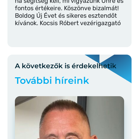
ha segítség kell, mi vigyázunk Önre és
fontos értékeire. Köszönve bizalmát!
Boldog Új Évet és sikeres esztendőt
kívánok. Kocsis Róbert vezérigazgató
A következők is érdekelhetik
További híreink