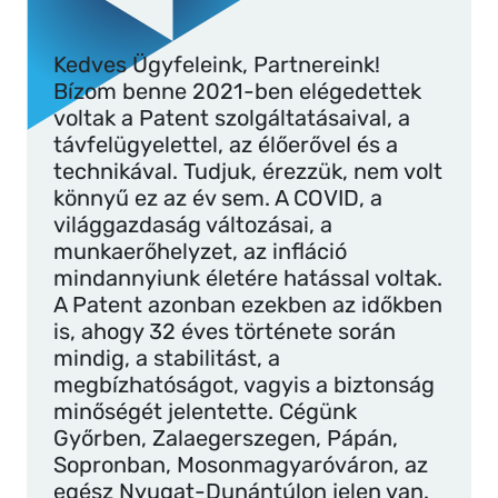
Kedves Ügyfeleink, Partnereink!
Bízom benne 2021-ben elégedettek
voltak a Patent szolgáltatásaival, a
távfelügyelettel, az élőerővel és a
technikával. Tudjuk, érezzük, nem volt
könnyű ez az év sem. A COVID, a
világgazdaság változásai, a
munkaerőhelyzet, az infláció
mindannyiunk életére hatással voltak.
A Patent azonban ezekben az időkben
is, ahogy 32 éves története során
mindig, a stabilitást, a
megbízhatóságot, vagyis a biztonság
minőségét jelentette. Cégünk
Győrben, Zalaegerszegen, Pápán,
Sopronban, Mosonmagyaróváron, az
egész Nyugat-Dunántúlon jelen van.