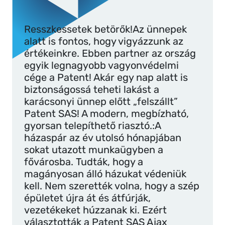
Resszkessetek betörők!Az ünnepek
alatt is fontos, hogy vigyázzunk az
értékeinkre. Ebben partner az ország
egyik legnagyobb vagyonvédelmi
cége a Patent! Akár egy nap alatt is
biztonságossá teheti lakást a
karácsonyi ünnep előtt „felszállt”
Patent SAS! A modern, megbízható,
gyorsan telepíthető riasztó.:A
házaspár az év utolsó hónapjában
sokat utazott munkaügyben a
fővárosba. Tudták, hogy a
magányosan álló házukat védeniük
kell. Nem szerették volna, hogy a szép
épületet újra át és átfúrják,
vezetékeket húzzanak ki. Ezért
választották a Patent SAS Ajax