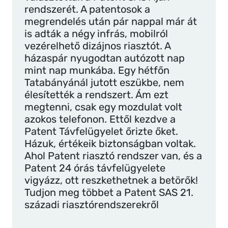
rendszerét. A patentosok a
megrendelés után pár nappal már át
is adták a négy infrás, mobilról
vezérelhető dizájnos riasztót. A
házaspár nyugodtan autózott nap
mint nap munkába. Egy hétfőn
Tatabányánál jutott eszükbe, nem
élesítették a rendszert. Ám ezt
megtenni, csak egy mozdulat volt
azokos telefonon. Ettől kezdve a
Patent Távfelügyelet őrizte őket.
Házuk, értékeik biztonságban voltak.
Ahol Patent riasztó rendszer van, és a
Patent 24 órás távfelügyelete
vigyázz, ott reszkethetnek a betörők!
Tudjon meg többet a Patent SAS 21.
századi riasztórendszerekről