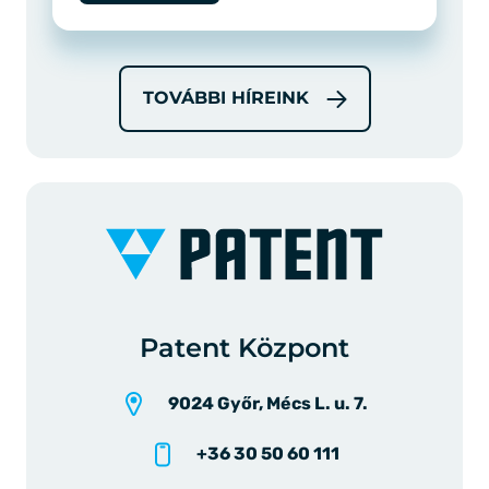
TOVÁBBI HÍREINK
Patent Központ
9024 Győr, Mécs L. u. 7.
+36 30 50 60 111