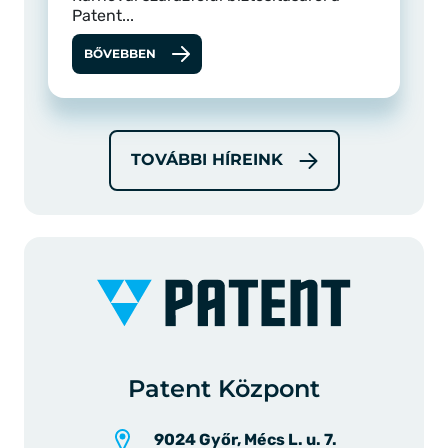
Patent...
BŐVEBBEN
TOVÁBBI HÍREINK
Patent Központ
9024 Győr, Mécs L. u. 7.