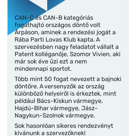
CAN-C és CAN-B kategóriás
fogathajtó országos döntő volt
Árpáson, aminek a rendezési jogát a
Rába Parti Lovas Klub kapta. A
szervezésben nagy feladatot vállalt a
Patent kolléganője, Szomor Vivien, aki
már sok éve űzi ezt a nem
mindennapi sportot.
Több mint 50 fogat nevezett a bajnoki
döntőre. A versenyzők az ország
különböző helyeiről is érkeztek, mint
például Bács-Kiskun vármegye,
Hajdú-Bihar vármegye, Jász-
Nagykun-Szolnok vármegye.
Sok hasonlóan sikeres rendezvényt
kívánunk a szervezőknek!