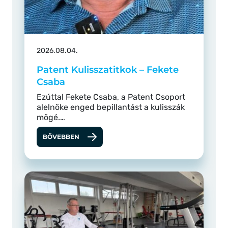
2026.08.04.
Patent Kulisszatitkok – Fekete
Csaba
Ezúttal Fekete Csaba, a Patent Csoport
alelnöke enged bepillantást a kulisszák
mögé.…
BŐVEBBEN