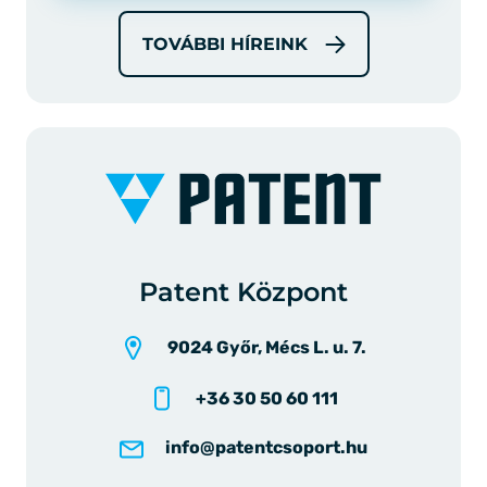
TOVÁBBI HÍREINK
Patent Központ
9024 Győr, Mécs L. u. 7.
+36 30 50 60 111
info@patentcsoport.hu