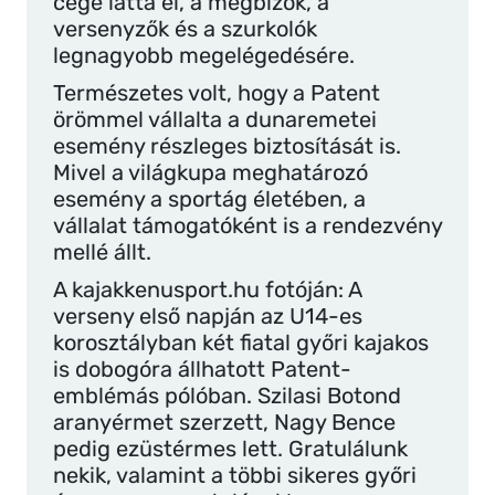
cége látta el, a megbízók, a
versenyzők és a szurkolók
legnagyobb megelégedésére.
Természetes volt, hogy a Patent
örömmel vállalta a dunaremetei
esemény részleges biztosítását is.
Mivel a világkupa meghatározó
esemény a sportág életében, a
vállalat támogatóként is a rendezvény
mellé állt.
A kajakkenusport.hu fotóján: A
verseny első napján az U14-es
korosztályban két fiatal győri kajakos
is dobogóra állhatott Patent-
emblémás pólóban. Szilasi Botond
aranyérmet szerzett, Nagy Bence
pedig ezüstérmes lett. Gratulálunk
nekik, valamint a többi sikeres győri