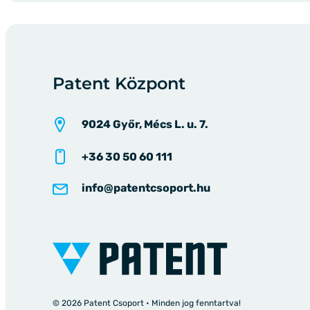
Patent Központ
9024 Győr, Mécs L. u. 7.
+36 30 50 60 111
info@patentcsoport.hu
© 2026 Patent Csoport • Minden jog fenntartva!