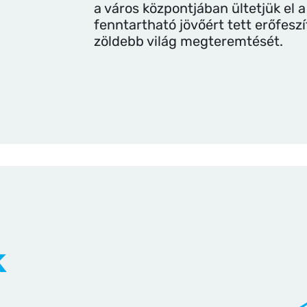
a város központjában ültetjük el a
fenntartható jövőért tett erőfeszí
zöldebb világ megteremtését.
k