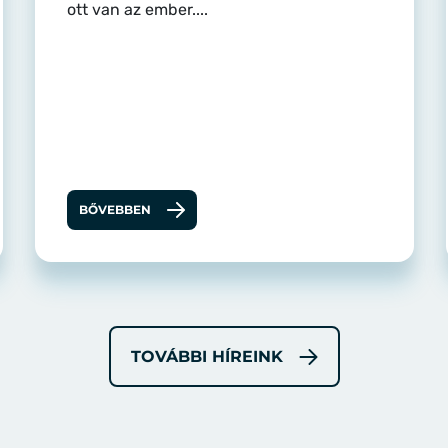
ott van az ember....
BŐVEBBEN
TOVÁBBI HÍREINK