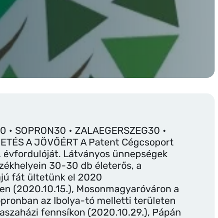
 • SOPRON30 • ZALAEGERSZEG30 •
ETÉS A JÖVŐÉRT A Patent Cégcsoport
. évfordulóját. Látványos ünnepségek
székhelyein 30-30 db életerős, a
jú fát ültetünk el 2020
en (2020.10.15.), Mosonmagyaróváron a
opronban az Ibolya-tó melletti területen
Kaszaházi fennsíkon (2020.10.29.), Pápán