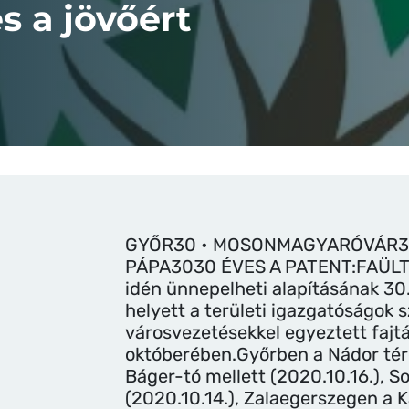
s a jövőért
GYŐR30 • MOSONMAGYARÓVÁR30
PÁPA3030 ÉVES A PATENT:FAÜLT
idén ünnepelheti alapításának 30
helyett a területi igazgatóságok 
városvezetésekkel egyeztett fajtá
októberében.Győrben a Nádor tér
Báger-tó mellett (2020.10.16.), S
(2020.10.14.), Zalaegerszegen a 