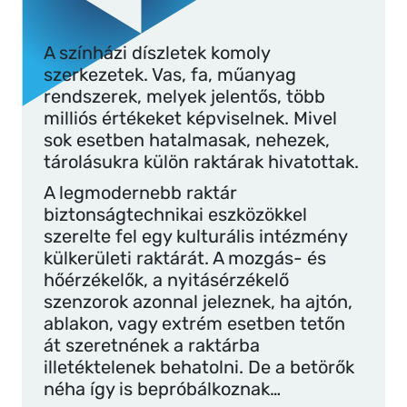
A színházi díszletek komoly
szerkezetek. Vas, fa, műanyag
rendszerek, melyek jelentős, több
milliós értékeket képviselnek. Mivel
sok esetben hatalmasak, nehezek,
tárolásukra külön raktárak hivatottak.
A legmodernebb raktár
biztonságtechnikai eszközökkel
szerelte fel egy kulturális intézmény
külkerületi raktárát. A mozgás- és
hőérzékelők, a nyitásérzékelő
szenzorok azonnal jeleznek, ha ajtón,
ablakon, vagy extrém esetben tetőn
át szeretnének a raktárba
illetéktelenek behatolni. De a betörők
néha így is bepróbálkoznak…