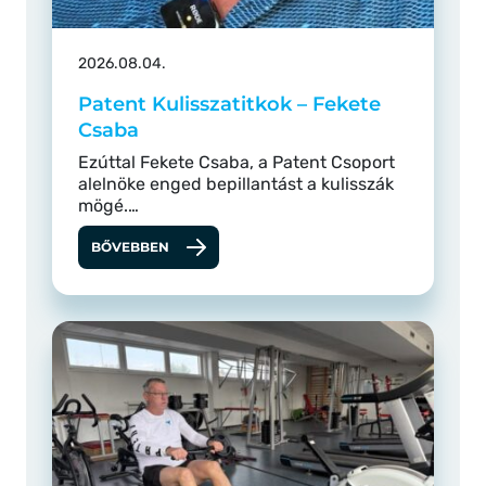
2026.08.04.
Patent Kulisszatitkok – Fekete
Csaba
Ezúttal Fekete Csaba, a Patent Csoport
alelnöke enged bepillantást a kulisszák
mögé.…
BŐVEBBEN