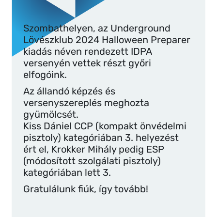
Szombathelyen, az Underground
Lövészklub 2024 Halloween Preparer
kiadás néven rendezett IDPA
versenyén vettek részt győri
elfogóink.
Az állandó képzés és
versenyszereplés meghozta
gyümölcsét.
Kiss Dániel CCP (kompakt önvédelmi
pisztoly) kategóriában 3. helyezést
ért el, Krokker Mihály pedig ESP
(módosított szolgálati pisztoly)
kategóriában lett 3.
Gratulálunk fiúk, így tovább!