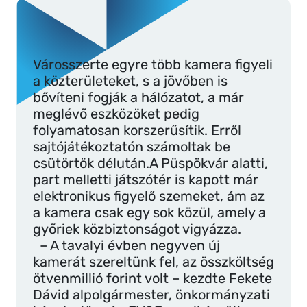
Városszerte egyre több kamera figyeli
a közterületeket, s a jövőben is
bővíteni fogják a hálózatot, a már
meglévő eszközöket pedig
folyamatosan korszerűsítik. Erről
sajtójátékoztatón számoltak be
csütörtök délután.A Püspökvár alatti,
part melletti játszótér is kapott már
elektronikus figyelő szemeket, ám az
a kamera csak egy sok közül, amely a
győriek közbiztonságot vigyázza.
– A tavalyi évben negyven új
kamerát szereltünk fel, az összköltség
ötvenmillió forint volt – kezdte Fekete
Dávid alpolgármester, önkormányzati