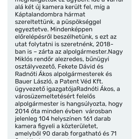
alá két új kamera került fel, míg a
Káptalandombra hármat
szereltettünk, a püspökséggel
egyeztetve. Mindenképpen
előrelépésről beszélhetünk, s ezt az
utat folytatni is szeretnénk, 2018-
ban is – zárta az alpolgármester.Nagy
Miklós rendőr alezredes, bűnügyi
osztályvezető, Fekete Dávid és
Radnóti Ákos alpolgármesterek és
Bauer László, a Patent Véd Kft.
ügyvezető igazgatójaRadnóti Ákos, a
városüzemeltetésért felelős
alpolgármester is hangsúlyozta, hogy
2014 óta minden évben városban
jelenleg 104 helyszínen 161 darab
kamera figyeli a közterületet,
amelyből 90 darab forgatható és 71