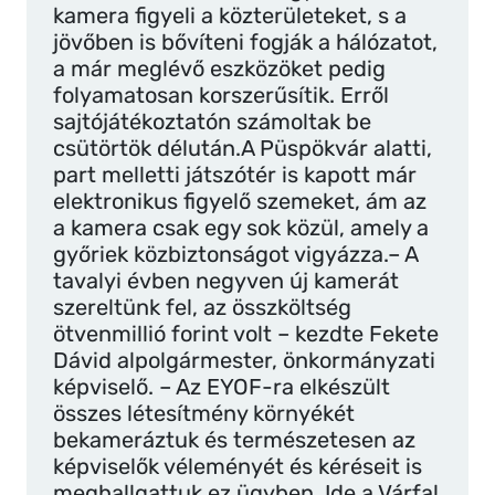
kamera figyeli a közterületeket, s a
jövőben is bővíteni fogják a hálózatot,
a már meglévő eszközöket pedig
folyamatosan korszerűsítik. Erről
sajtójátékoztatón számoltak be
csütörtök délután.A Püspökvár alatti,
part melletti játszótér is kapott már
elektronikus figyelő szemeket, ám az
a kamera csak egy sok közül, amely a
győriek közbiztonságot vigyázza.– A
tavalyi évben negyven új kamerát
szereltünk fel, az összköltség
ötvenmillió forint volt – kezdte Fekete
Dávid alpolgármester, önkormányzati
képviselő. – Az EYOF-ra elkészült
összes létesítmény környékét
bekameráztuk és természetesen az
képviselők véleményét és kéréseit is
meghallgattuk ez ügyben. Ide a Várfal