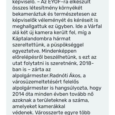
képviselő. – Az EYOF-ra elkészült
összes létesítmény környékét
bekameráztuk és természetesen az
képviselők véleményét és kéréseit is
meghallgattuk ez ügyben. Ide a Várfal
alá két új kamera került fel, míg a
Káptalandombra hármat
szereltettünk, a püspökséggel
egyeztetve. Mindenképpen
előrelépésről beszélhetünk, s ezt az
utat folytatni is szeretnénk, 2018-
ban is – zárta az
alpolgármester.Radnóti Ákos, a
városüzemeltetésért felelős
alpolgármester is hangsúlyozta, hogy
2014 óta minden évben tovább nő
azoknak a területeknek a száma,
amelyeket kamerákkal
védenek. Városszerte egyre több