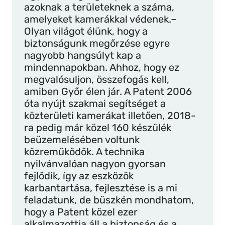
azoknak a területeknek a száma,
amelyeket kamerákkal védenek.–
Olyan világot élünk, hogy a
biztonságunk megőrzése egyre
nagyobb hangsúlyt kap a
mindennapokban. Ahhoz, hogy ez
megvalósuljon, összefogás kell,
amiben Győr élen jár. A Patent 2006
óta nyújt szakmai segítséget a
közterületi kamerákat illetően, 2018-
ra pedig már közel 160 készülék
beüzemelésében voltunk
közreműködők. A technika
nyilvánvalóan nagyon gyorsan
fejlődik, így az eszközök
karbantartása, fejlesztése is a mi
feladatunk, de büszkén mondhatom,
hogy a Patent közel ezer
alkalmazottja áll a biztonság és a