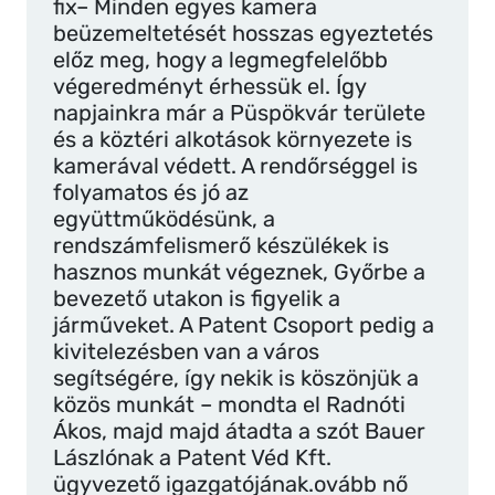
fix– Minden egyes kamera
beüzemeltetését hosszas egyeztetés
előz meg, hogy a legmegfelelőbb
végeredményt érhessük el. Így
napjainkra már a Püspökvár területe
és a köztéri alkotások környezete is
kamerával védett. A rendőrséggel is
folyamatos és jó az
együttműködésünk, a
rendszámfelismerő készülékek is
hasznos munkát végeznek, Győrbe a
bevezető utakon is figyelik a
járműveket. A Patent Csoport pedig a
kivitelezésben van a város
segítségére, így nekik is köszönjük a
közös munkát – mondta el Radnóti
Ákos, majd majd átadta a szót Bauer
Lászlónak a Patent Véd Kft.
ügyvezető igazgatójának.ovább nő