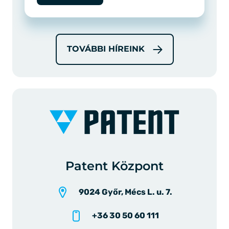
TOVÁBBI HÍREINK
Patent Központ
9024 Győr, Mécs L. u. 7.
+36 30 50 60 111