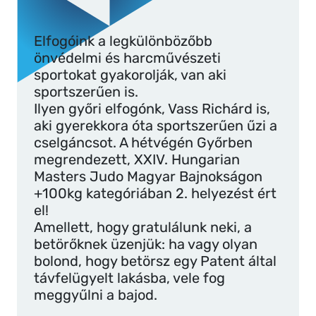
Elfogóink a legkülönbözőbb
önvédelmi és harcművészeti
sportokat gyakorolják, van aki
sportszerűen is.
Ilyen győri elfogónk, Vass Richárd is,
aki gyerekkora óta sportszerűen űzi a
cselgáncsot. A hétvégén Győrben
megrendezett, XXIV. Hungarian
Masters Judo Magyar Bajnokságon
+100kg kategóriában 2. helyezést ért
el!
Amellett, hogy gratulálunk neki, a
betörőknek üzenjük: ha vagy olyan
bolond, hogy betörsz egy Patent által
távfelügyelt lakásba, vele fog
meggyűlni a bajod.