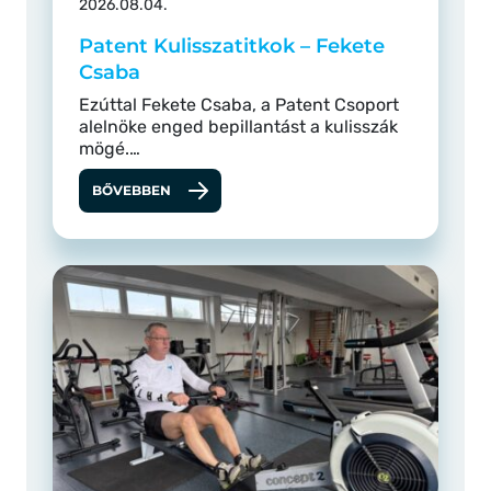
2026.08.04.
Patent Kulisszatitkok – Fekete
Csaba
Ezúttal Fekete Csaba, a Patent Csoport
alelnöke enged bepillantást a kulisszák
mögé.…
BŐVEBBEN