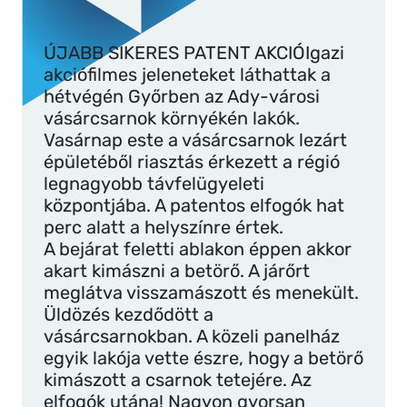
ÚJABB SIKERES PATENT AKCIÓIgazi
akciófilmes jeleneteket láthattak a
hétvégén Győrben az Ady-városi
vásárcsarnok környékén lakók.
Vasárnap este a vásárcsarnok lezárt
épületéből riasztás érkezett a régió
legnagyobb távfelügyeleti
központjába. A patentos elfogók hat
perc alatt a helyszínre értek.
A bejárat feletti ablakon éppen akkor
akart kimászni a betörő. A járőrt
meglátva visszamászott és menekült.
Üldözés kezdődött a
vásárcsarnokban. A közeli panelház
egyik lakója vette észre, hogy a betörő
kimászott a csarnok tetejére. Az
elfogók utána! Nagyon gyorsan