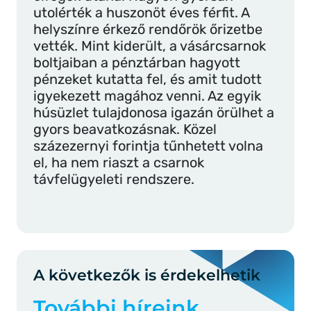
utolérték a huszonöt éves férfit. A
helyszínre érkező rendőrök őrizetbe
vették. Mint kiderült, a vásárcsarnok
boltjaiban a pénztárban hagyott
pénzeket kutatta fel, és amit tudott
igyekezett magához venni. Az egyik
húsüzlet tulajdonosa igazán örülhet a
gyors beavatkozásnak. Közel
százezernyi forintja tűnhetett volna
el, ha nem riaszt a csarnok
távfelügyeleti rendszere.
A következők is érdekelhetik
További híreink