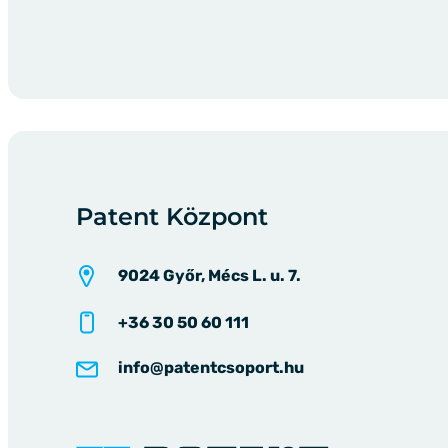
Patent Központ
9024 Győr, Mécs L. u. 7.
+36 30 50 60 111
info@patentcsoport.hu