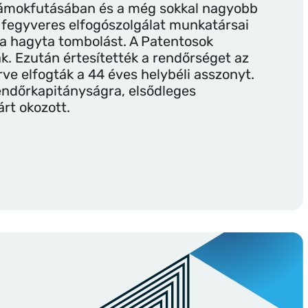
t ámokfutásában és a még sokkal nagyobb
 fegyveres elfogószolgálat munkatársai
ba hagyta tombolást. A Patentosok
ák. Ezután értesítették a rendőrséget az
rve elfogták a 44 éves helybéli asszonyt.
rendőrkapitányságra, elsődleges
árt okozott.