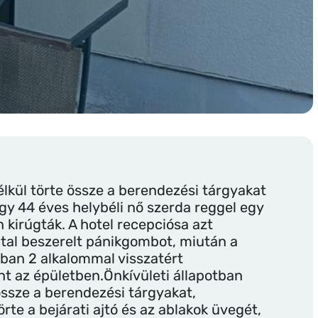
kül törte össze a berendezési tárgyakat
egy 44 éves helybéli nő szerda reggel egy
kirúgták. A hotel recepciósa azt
tal beszerelt pánikgombot, miután a
ban 2 alkalommal visszatért
t az épületben.Önkívületi állapotban
 össze a berendezési tárgyakat,
te a bejárati ajtó és az ablakok üvegét,