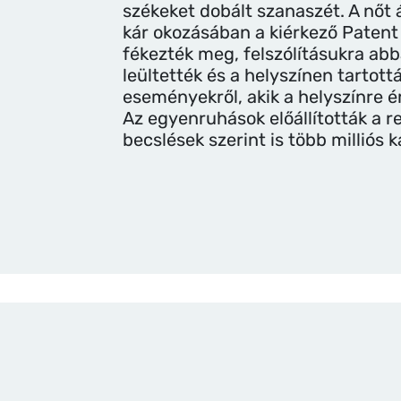
székeket dobált szanaszét. A nő
kár okozásában a kiérkező Patent
fékezték meg, felszólításukra ab
leültették és a helyszínen tartott
eseményekről, akik a helyszínre é
Az egyenruhások előállították a 
becslések szerint is több milliós k