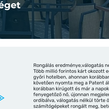
véget
Rongálás eredménye,válogatás nél
Több millió forintos kárt okozott 
győri hotelben, ahonnan korábban 
követően nyomta meg a Patent ál
korábban kirúgott és már a napok
fenyegetőző nő, újonnan megjelen
ordibálva, válogatás nélkül törte
számítógépeket rongált meg, betör