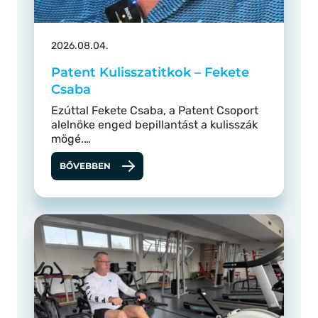
2026.08.04.
Patent Kulisszatitkok – Fekete
Csaba
Ezúttal Fekete Csaba, a Patent Csoport
alelnöke enged bepillantást a kulisszák
mögé.…
BŐVEBBEN