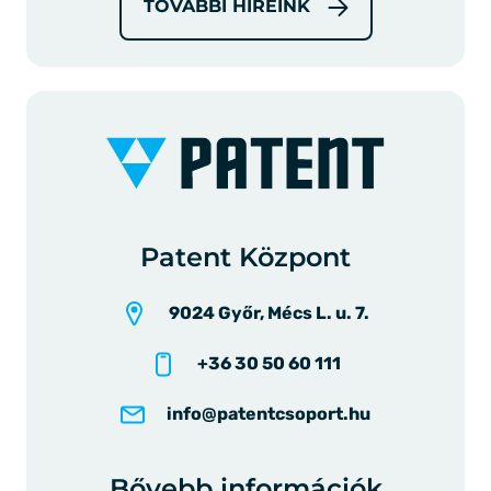
TOVÁBBI HÍREINK
Patent Központ
9024 Győr, Mécs L. u. 7.
+36 30 50 60 111
info@patentcsoport.hu
Bővebb információk