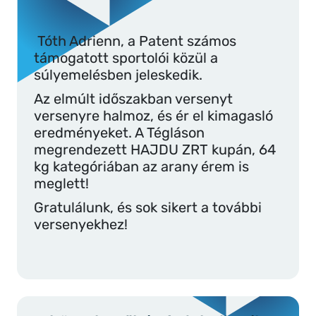
Tóth Adrienn, a Patent számos
támogatott sportolói közül a
súlyemelésben jeleskedik.
Az elmúlt időszakban versenyt
versenyre halmoz, és ér el kimagasló
eredményeket. A Tégláson
megrendezett HAJDU ZRT kupán, 64
kg kategóriában az arany érem is
meglett!
Gratulálunk, és sok sikert a további
versenyekhez!