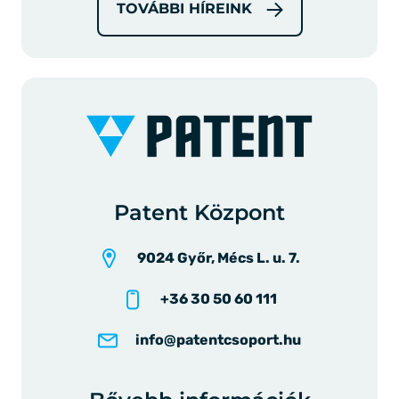
TOVÁBBI HÍREINK
Patent Központ
9024 Győr, Mécs L. u. 7.
+36 30 50 60 111
info@patentcsoport.hu