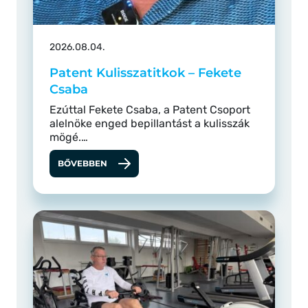
2026.08.04.
Patent Kulisszatitkok – Fekete
Csaba
Ezúttal Fekete Csaba, a Patent Csoport
alelnöke enged bepillantást a kulisszák
mögé.…
BŐVEBBEN