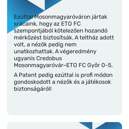
Ezúttal Mosonmagyaróváron jártak
srácaink, hogy az ETO FC
szempontjából kötelezően hozandó
mérkőzést biztosítsák. A teltház adott
volt, a nézők pedig nem
unatkozhattak. A végeredmény
ugyanis Credobus
Mosonmagyaróvár–ETO FC Győr 0-5.
A Patent pedig ezúttal is profi módon
gondoskodott a nézők és a játékosok
biztonságáról!