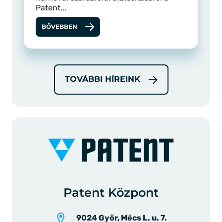
Patent...
BŐVEBBEN
TOVÁBBI HÍREINK
Patent Központ
9024 Győr, Mécs L. u. 7.