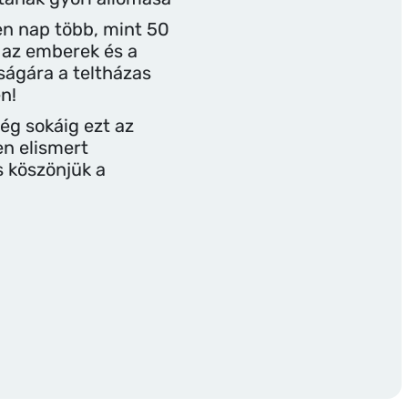
n nap több, mint 50
t az emberek és a
ságára a teltházas
n!
ég sokáig ezt az
en elismert
s köszönjük a