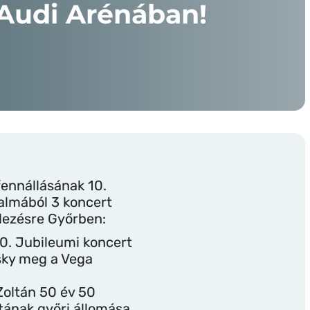
 Audi Arénában!
fennállásának 10.
kalmából 3 koncert
dezésre Győrben:
50. Jubileumi koncert
sky meg a Vega
Zoltán 50 év 50
tának győri állomása