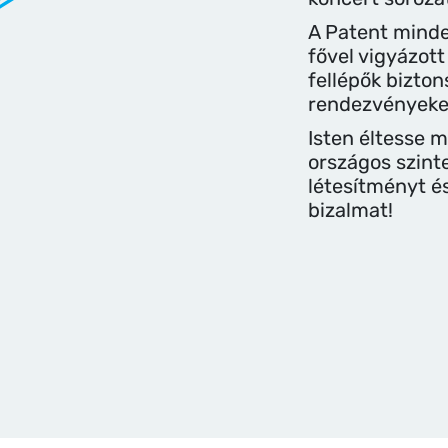
A Patent minde
fővel vigyázot
fellépők bizton
rendezvényeke
Isten éltesse m
országos szint
létesítményt é
bizalmat!