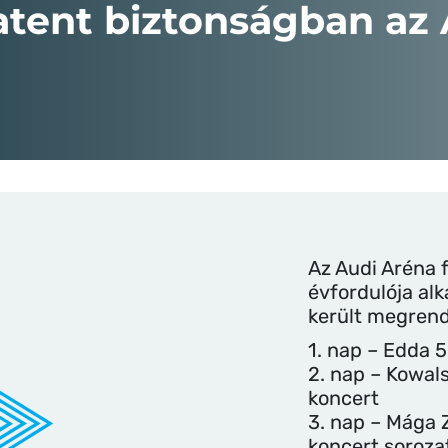
atent biztonságban az
Az Audi Aréna 
évfordulója al
került megren
1. nap – Edda 
2. nap – Kowal
koncert
3. nap – Mága 
koncert soroza