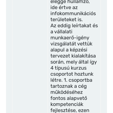
eléggé hullámzó,
ide értve az
infokommunikációs
területeket is.
Az eddig leírtakat és
a vállalati
munkaerő-igény
vizsgálatát vettük
alapul a képzési
tervezet kialakítása
során, mely által így
4 típusú kurzus
csoportot hoztunk
létre. 1. csoportba
tartoznak a cég
működéséhez
fontos alapvető
kompetenciák
fejlesztése, ezen