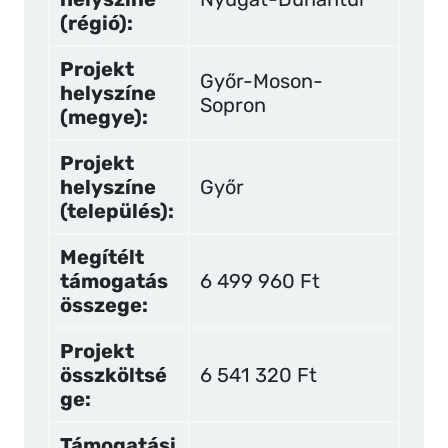
(régió):
Projekt
Győr-Moson-
helyszíne
Sopron
(megye):
Projekt
helyszíne
Győr
(település):
Megítélt
támogatás
6 499 960 Ft
összege:
Projekt
összköltsé
6 541 320 Ft
ge:
Támogatási