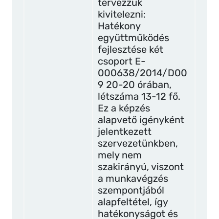
tervezzük
kivitelezni:
Hatékony
együttműködés
fejlesztése két
csoport E-
000638/2014/D00
9 20-20 órában,
létszáma 13-12 fő.
Ez a képzés
alapvető igényként
jelentkezett
szervezetünkben,
mely nem
szakirányú, viszont
a munkavégzés
szempontjából
alapfeltétel, így
hatékonyságot és