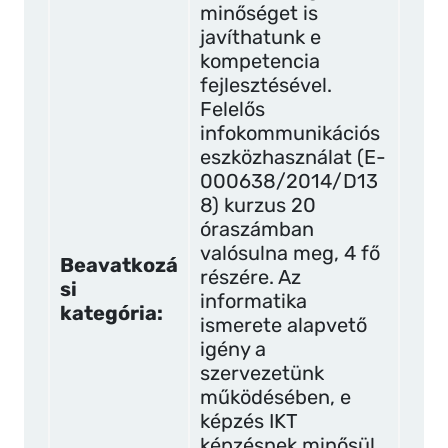
minőséget is
javíthatunk e
kompetencia
fejlesztésével.
Felelős
infokommunikációs
eszközhasználat (E-
000638/2014/D13
8) kurzus 20
óraszámban
valósulna meg, 4 fő
Beavatkozá
részére. Az
si
informatika
kategória:
ismerete alapvető
igény a
szervezetünk
működésében, e
képzés IKT
képzésnek minősül.