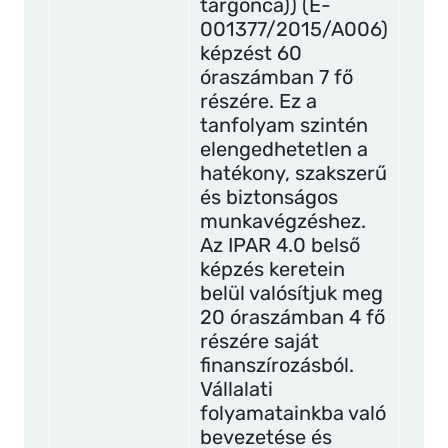
targonca)) (E-
001377/2015/A006)
képzést 60
óraszámban 7 fő
részére. Ez a
tanfolyam szintén
elengedhetetlen a
hatékony, szakszerű
és biztonságos
munkavégzéshez.
Az IPAR 4.0 belső
képzés keretein
belül valósítjuk meg
20 óraszámban 4 fő
részére saját
finanszírozásból.
Vállalati
folyamatainkba való
bevezetése és