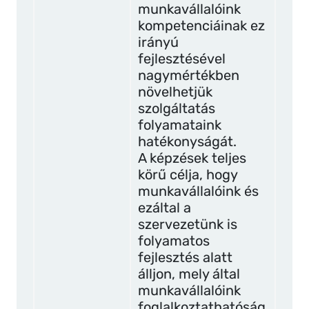
munkavállalóink
kompetenciáinak ez
irányú
fejlesztésével
nagymértékben
növelhetjük
szolgáltatás
folyamataink
hatékonyságát.
A képzések teljes
körű célja, hogy
munkavállalóink és
ezáltal a
szervezetünk is
folyamatos
fejlesztés alatt
álljon, mely által
munkavállalóink
foglalkoztathatóság