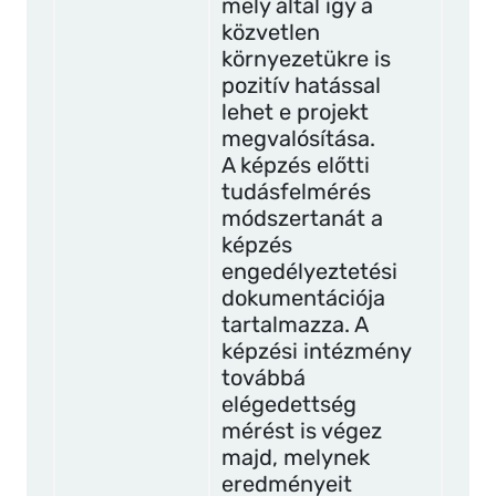
mely által így a
közvetlen
környezetükre is
pozitív hatással
lehet e projekt
megvalósítása.
A képzés előtti
tudásfelmérés
módszertanát a
képzés
engedélyeztetési
dokumentációja
tartalmazza. A
képzési intézmény
továbbá
elégedettség
mérést is végez
majd, melynek
eredményeit