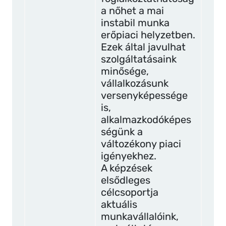
a nőhet a mai
instabil munka
erőpiaci helyzetben.
Ezek által javulhat
szolgáltatásaink
minősége,
vállalkozásunk
versenyképessége
is,
alkalmazkodóképes
ségünk a
változékony piaci
igényekhez.
A képzések
elsődleges
célcsoportja
aktuális
munkavállalóink,