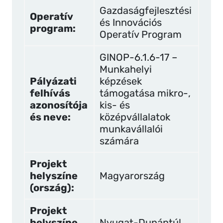
Gazdaságfejlesztési
Operatív
és Innovációs
program:
Operatív Program
GINOP-6.1.6-17 –
Munkahelyi
Pályázati
képzések
felhívás
támogatása mikro-,
azonosítója
kis- és
és neve:
középvállalatok
munkavállalói
számára
Projekt
helyszíne
Magyarország
(ország):
Projekt
helyszíne
Nyugat-Dunántúl