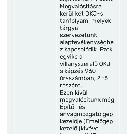
Megvalósításra
kerül két OKJ-s
tanfolyam, melyek
tárgya
szervezetünk
alaptevékenységhe
z kapcsolódik. Ezek
egyike a
villanyszerelő OKJ-
s képzés 960
óraszámban, 2 fő
részére.
Ezen kívül
megvalósítunk még
Építő- és
anyagmozgató gép
kezelője (Emelőgép
kezelő (kivéve