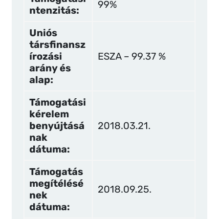
99%
ntenzitás:
Uniós
társfinansz
írozási
ESZA – 99.37 %
arány és
alap:
Támogatási
kérelem
benyújtásá
2018.03.21.
nak
dátuma:
Támogatás
megítélésé
2018.09.25.
nek
dátuma: