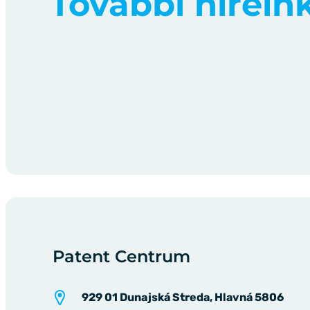
További hírein
Patent Centrum
929 01 Dunajská Streda, Hlavná 5806