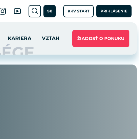
KKV START
PRIHLÁSENIE
SK
KARIÉRA
VZŤAH
ŽIADOSŤ O PONUKU